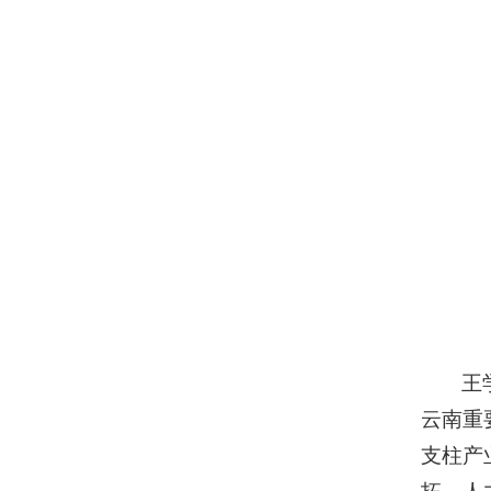
王
云南重
支柱产