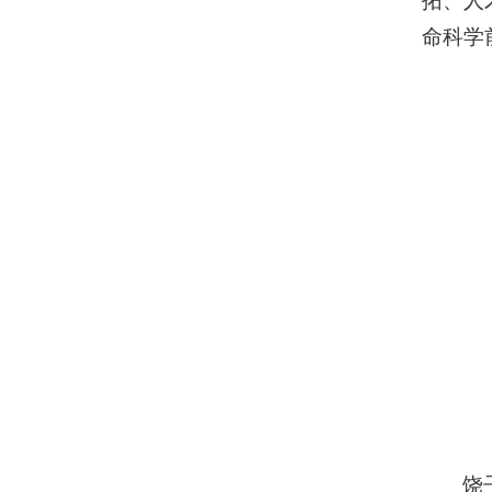
拓、人
命科学
饶